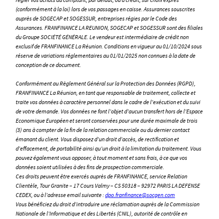
(conformément à la loi) lors de vos passages en caisse. Assurances souscrites
auprès de SOGECAP et SOGESSUR, entreprises régies par le Code des
Assurances. FRANFINANCE LA REUNION, SOGECAP et SOGESSUR sont des filiales
du Groupe SOCIÉTÉ GÉNÉRALE. Le vendeur est intermédiaire de crédit non
exclusif de FRANFINANCE La Réunion. Conditions en vigueur au 01/10/2024 sous
réserve de variations réglementaires au 01/01/2025 non connues à la date de
conception de ce document.
Conformément au Règlement Général sur la Protection des Données (RGPD),
FRANFINANCE La Réunion, en tant que responsable de traitement, collecte et
traite vos données à caractère personnel dans le cadre de l’exécution et du suivi
de votre demande. Vos données ne font l’objet d’aucun transfert hors de l’Espace
Economique Européen et seront conservées pour une durée maximale de trois
(3) ans à compter de la fin de la relation commerciale ou du dernier contact
émanant du client. Vous disposez d’un droit d’accès, de rectification et
d’effacement, de portabilité ainsi qu’un droit à la limitation du traitement. Vous
pouvez également vous opposer, à tout moment et sans frais, à ce que vos
données soient utilisées à des fins de prospection commerciale.
Ces droits peuvent être exercés auprès de FRANFINANCE, service Relation
Clientèle, Tour Granite – 17 Cours Valmy – CS 50318 – 92972 PARIS LA DEFENSE
CEDEX, ou à l’adresse email suivante :
dpo.franfinance@socgen.com
Vous bénéficiez du droit d’introduire une réclamation auprès de la Commission
Nationale de l’Informatique et des Libertés (CNIL), autorité de contrôle en