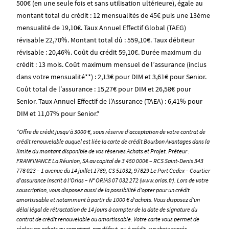
500€ (en une seule fois et sans utilisation ultérieure), égale au
montant total du crédit : 12 mensualités de 45€ puis une 13ème
mensualité de 19,10€. Taux Annuel Effectif Global (TAEG)
révisable 22,70%. Montant total dû : 559,10€. Taux débiteur
révisable : 20,46%. Coût du crédit 59,10€. Durée maximum du
crédit : 13 mois. Coût maximum mensuel de l’assurance (inclus
dans votre mensualité**) : 2,13€ pour DIM et 3,61€ pour Senior.
Coût total de l’assurance : 15,27€ pour DIM et 26,58€ pour
Senior. Taux Annuel Effectif de l’Assurance (TAEA) : 6,41% pour
DIM et 11,07% pour Senior.*
*Offre de crédit jusqu’à 3000 €, sous réserve d’acceptation de votre contrat de
crédit renouvelable auquel est liée la carte de crédit Bourbon Avantages dans la
limite du montant disponible de vos réserves Achats et Projet. Prêteur :
FRANFINANCE La Réunion, SA au capital de 3 450 000€ – RCS Saint-Denis 343
778 023 – 1 avenue du 14 juillet 1789, CS 51032, 97829 Le Port Cedex – Courtier
d’assurance inscrit à l’Orias – N° ORIAS 07 032 272 (www.orias.fr). Lors de votre
souscription, vous disposez aussi de la possibilité d’opter pour un crédit
amortissable et notamment à partir de 1000 € d’achats. Vous disposez d’un
délai légal de rétractation de 14 jours à compter de la date de signature du
contrat de crédit renouvelable ou amortissable. Votre carte vous permet de
régler vos achats au comptant, par défaut, ou à crédit, sur choix exprès