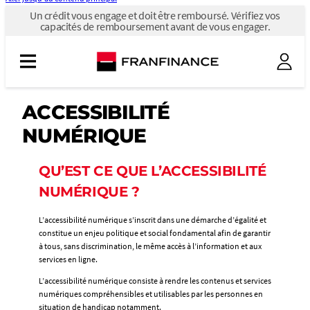
Un
Un crédit vous engage et doit être remboursé. Vérifiez vos
crédit
capacités de remboursement avant de vous engager.
vous
engage
et
doit
être
remboursé.
Vérifiez
ACCESSIBILITÉ
vos
capacités
NUMÉRIQUE
de
remboursement
avant
QU’EST CE QUE L’ACCESSIBILITÉ
de
vous
NUMÉRIQUE ?
engager.
L’accessibilité numérique s’inscrit dans une démarche d’égalité et
constitue un enjeu politique et social fondamental afin de garantir
à tous, sans discrimination, le même accès à l’information et aux
services en ligne.
L’accessibilité numérique consiste à rendre les contenus et services
numériques compréhensibles et utilisables par les personnes en
situation de handicap notamment.