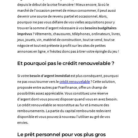
crédit
depuis le début de la crise financière ! Mieux encore, là où le
:
marché de l’occasion permet de mieux consommer, il peut aussi
153,49€.
devenir une source de revenu partiel et occasionnel. Alors,
Montant
pourquoi ne pas vous défaire de vos vielles acquisitions pour y
total
trouver la somme d’argent nécessaire à vos
besoins budgétaires
dû
imprévus
? Vêtements, chaussures, téléphones, ordinateurs, livres,
jeux, jouets, vin, matériel de construction, tout se vend, tout se
:
négocie et tout est prétexte à profit sur les sites de petites
653,49€.
annonces en ligne, n’hésitez donc pas à tirer votre épingle du jeu !
Durée
maximum
Et pourquoi pas le crédit renouvelable ?
du
crédit
Si votre
besoin d’argent immédiat
est plus conséquent, pourquoi
:
ne pas vous tourner vers le
crédit renouvelable
? Cette solution,
31
proposée entre autres par Franfinance, offre un champ de
mois.
possibilités assez appréciable. Vous constituez une réserve
Coût
d’argent dont vous pouvez disposer quand vous en avez besoin.
maximum
Le crédit renouvelable se reconstitue au fur et à mesure des
mensuel
remboursements. La partie du capital remboursée redevient
de
disponible et vous pouvez à nouveau l’utiliser au gré de vos
l’assurance
envies.
(inclus
dans
Le prêt personnel pour vos plus gros