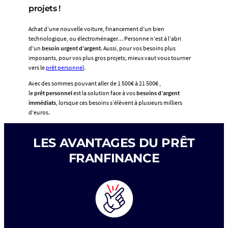
votre
projets !
mensualité***)
:
3,15€
Achat d’une nouvelle voiture, financement d’un bien
pour
technologique, ou électroménager… Personne n’est à l’abri
DIM+CHOM.
d’un
besoin urgent d’argent
. Aussi, pour vos besoins plus
Coût
imposants, pour vos plus gros projets, mieux vaut vous tourner
total
vers le
prêt personnel
.
de
Avec des sommes pouvant aller de 1 500€ à 21 500€ ,
l’assurance
le
prêt personnel
est la solution face à vos
besoins d’argent
pour
immédiats
, lorsque ces besoins s’élèvent à plusieurs milliers
DIM/CHOM
d’euros.
:
65,37€,
soit
LES AVANTAGES DU PRÊT
un
Taux
FRANFINANCE
Annuel
Effectif
de
l’Assurance
(TAEA)
de
9,69%.