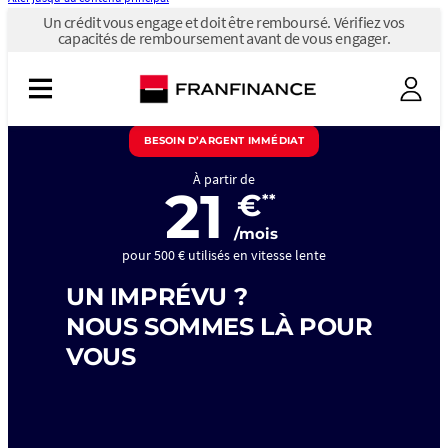
Un
Un crédit vous engage et doit être remboursé. Vérifiez vos
crédit
capacités de remboursement avant de vous engager.
vous
engage
et
doit
être
remboursé.
BESOIN D’ARGENT IMMÉDIAT
Vérifiez
vos
À partir de
capacités
21
€
**
de
remboursement
/mois
avant
de
pour 500 € utilisés en vitesse lente
vous
engager.
UN IMPRÉVU ?
NOUS SOMMES LÀ POUR
VOUS