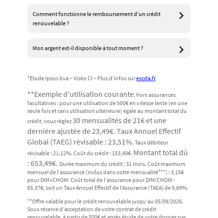
Comment fonctionne le remboursement d’un crédit
renouvelable ?
Mon argent est-il disponible à tout moment ?
*Étude Ipsos bva – Viséo CI – Plus d’infos sur
escda.fr
**Exemple d’utilisation courante
, hors assurances
facultatives : pour une utilisation de 500€ en vitesse lente (en une
seule fois et sans utilisation ultérieure) égale au montant total du
30 mensualités de 21€ et une
crédit, vous réglez
dernière ajustée de 23,49€. Taux Annuel Effectif
Global (TAEG) révisable : 23,51%.
Taux débiteur
Montant total dû
révisable : 21,12%. Coût du crédit : 153,49€.
: 653,49€.
Durée maximum du crédit : 31 mois. Coût maximum
mensuel de l’assurance (inclus dans votre mensualité***) : 3,15€
pour DIM+CHOM. Coût total de l’assurance pour DIM/CHOM :
65,37€, soit un Taux Annuel Effectif de l’Assurance (TAEA) de 9,69%.
**Offre valable pour le crédit renouvelable jusqu’au 05/09/2026.
Sous réserve d’acceptation de votre contrat de crédit
renouvelable, à partir de 500€ et après étude de votre dossier par