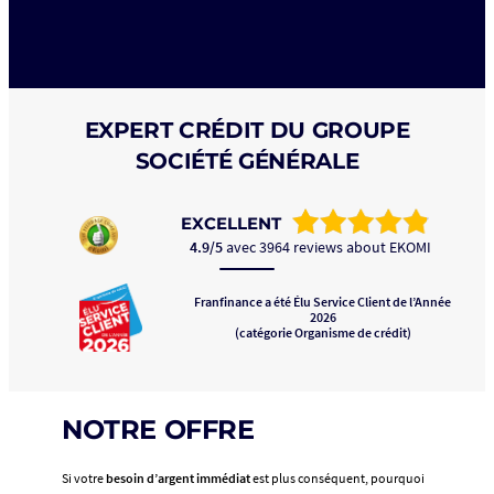
**Offre
valable
EXPERT CRÉDIT DU GROUPE
jusqu’au
05/09/2026.
SOCIÉTÉ GÉNÉRALE
Conditions
au
03/08/2026. Exemple
EXCELLENT
d’utilisation
4.9/5
avec 3964 reviews about EKOMI
courante hors
assurances
facultatives
Franfinance a été Élu Service Client de l’Année
:
2026
(catégorie Organisme de crédit)
pour
une
utilisation
de
500€
NOTRE OFFRE
en
vitesse
Si votre
besoin d’argent immédiat
est plus conséquent, pourquoi
lente