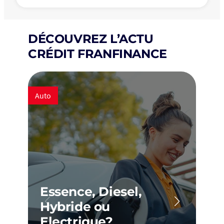
DÉCOUVREZ L’ACTU
CRÉDIT FRANFINANCE
Auto
Cré
Essence, Diesel,
Hybride ou
Electrique?