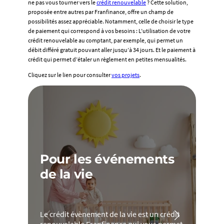
ne pas vous tourner vers le
crédit renouvelable
? Cette solution,
(en
proposée entre autres par Franfinance, offre un champ de
une
possibilités assez appréciable. Notamment, celle de choisir le type
seule
de paiement qui correspond à vos besoins : L’utilisation de votre
fois
crédit renouvelable au comptant, par exemple, qui permet un
et
débit différé gratuit pouvant aller jusqu’à 34 jours. Et le paiement à
sans
crédit qui permet d’étaler un règlement en petites mensualités.
utilisation
ultérieure)
Cliquez sur le lien pour consulter
vos projets
.
égale
au
montant
total
du
crédit,
vous
réglez
Pour les événements
30
mensualités
de la vie
de
V
21€
F
et
Le crédit évènement de la vie est un crédit
d
une