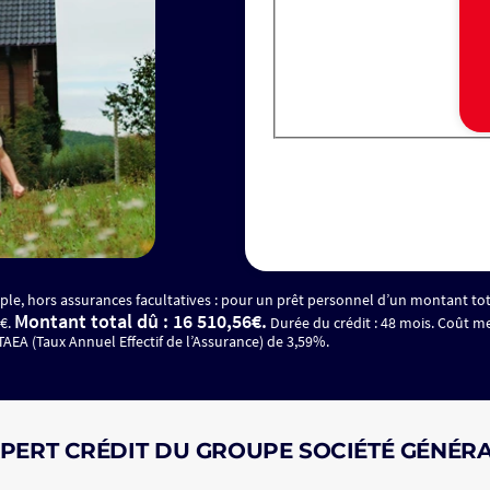
le, hors assurances facultatives : pour un prêt personnel d’un montant tot
Montant total dû : 16 510,56€.
6€.
Durée du crédit : 48 mois. Coût m
AEA (Taux Annuel Effectif de l’Assurance) de 3,59%.
PERT CRÉDIT DU GROUPE SOCIÉTÉ GÉNÉR