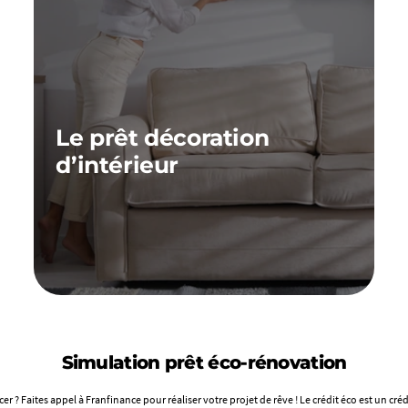
Le prêt décoration
d’intérieur
Vous cherchez à moderniser l’aménagement
intérieur de votre maison ou avez tout
simplement une envie de changement ? Chez
Franfinance nous vous aidons à financer le
matériel dont vous avez besoin et le mobilier
dont vous rêvez pour créer un intérieur qui vous
ressemble.
Simulation prêt éco-rénovation
 ? Faites appel à Franfinance pour réaliser votre projet de rêve ! Le crédit éco est un créd