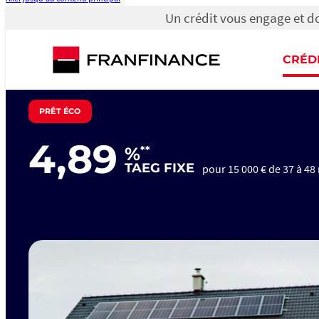
Un crédit vous engage et d
Un
crédit
vous
CRÉD
engage
et
doit
être
PRÊT ÉCO
remboursé.
Vérifiez
vos
4,89
capacités
**
%
de
TAEG FIXE
pour 15 000 € de 37 à 48
remboursement
avant
de
vous
engager.