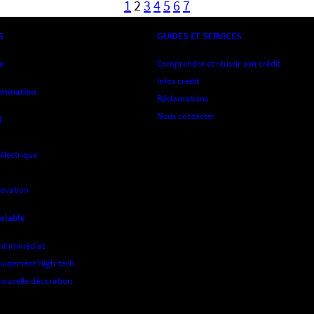
1
2
3
4
5
6
7
S
GUIDES ET SERVICES
ne
Comprendre et réussir son crédit
Infos crédit
sommation
Réclamations
Nous contacter
l
 électrique
novation
velable
nt immédiat
quipement High-tech
nouvelle décoration