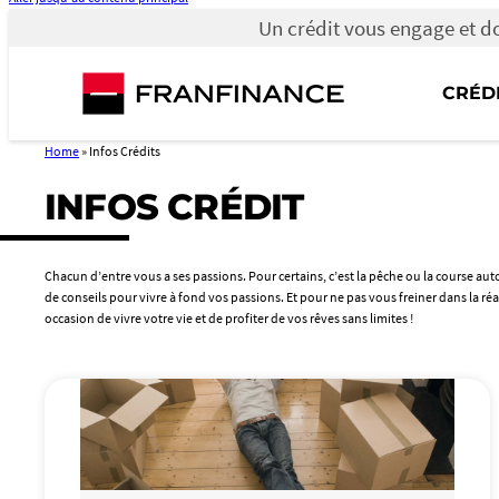
Un crédit vous engage et d
Un
crédit
vous
CRÉD
engage
et
doit
Home
»
Infos Crédits
être
remboursé.
INFOS CRÉDIT
Vérifiez
vos
capacités
de
remboursement
Chacun d’entre vous a ses passions. Pour certains, c’est la pêche ou la course au
avant
de conseils pour vivre à fond vos passions. Et pour ne pas vous freiner dans la réa
de
occasion de vivre votre vie et de profiter de vos rêves sans limites !
vous
engager.