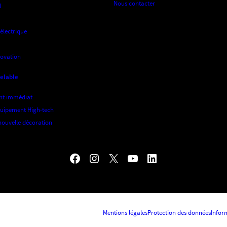
Nous contacter
l
 électrique
novation
velable
nt immédiat
quipement High-tech
nouvelle décoration
Franfinance Facebook
Franfinance Instagram
Franfinance X
Franfinance Youtube
Franfinance LinkedIn
Mentions légales
Protection des données
Infor