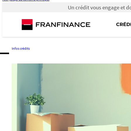
Un crédit vous engage et d
Un
crédit
vous
CRÉD
engage
et
doit
être
remboursé.
Infos crédits
Vérifiez
vos
capacités
de
remboursement
avant
de
vous
engager.