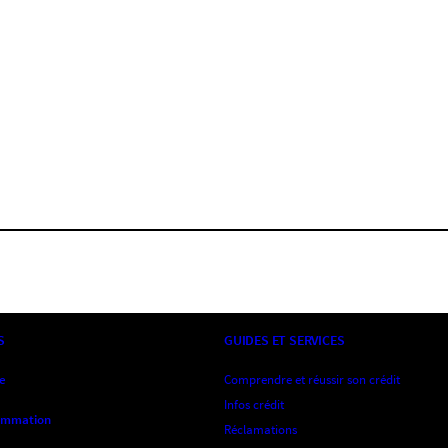
S
GUIDES ET SERVICES
ne
Comprendre et réussir son crédit
Infos crédit
sommation
Réclamations