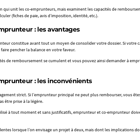
tion qui unit les co-emprunteurs, mais examinent les capacités de rembour
culer (fiches de paie, avis d’imposition, identité, etc.).
mprunteur : les avantages
nteur constitue avant tout un moyen de consolider votre dossier. Si votr
aire pencher la balance en votre faveur.
acités de remboursement se cumulent et vous pouvez ainsi demander à emp
mprunteur : les inconvénients
gement strict. Si l’emprunteur principal ne peut plus rembourser, vous êtes 
s être prise à la légère.
tilisé à tout moment et sans justificatifs, emprunteur et co-emprunteur doi
entes lorsque l’on envisage un projet à deux, mais dont les implications do