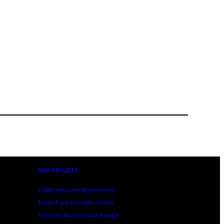
VOS PROJETS
Crédit pour projet personnel
Envie d’une nouvelle voiture
Faire des économies d’énergie