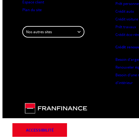
comment
Espace client
Prêt personne
souscrire
Plan du site
Crédit auto
un
Crédit voiture
crédit
renouvelable
Prêt travaux
Nos autres sites
avec
Crédit éco-ré
un
co-
Crédit renou
emprunteur.
Besoin d’arge
Il
Renouveler é
est
Besoin d’une 
tout
d’intérieur
à
fait
possible
de
souscrire
un
crédit
renouvelable
avec
un
ACCESSIBILITÉ
co-