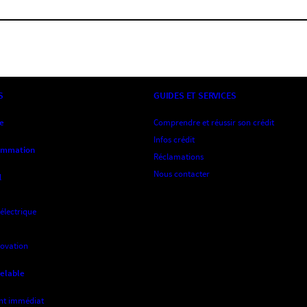
S
GUIDES ET SERVICES
ne
Comprendre et réussir son crédit
Infos crédit
sommation
Réclamations
Nous contacter
l
 électrique
novation
velable
nt immédiat