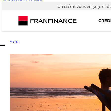
Un crédit vous engage et d
Un
crédit
vous
CRÉD
engage
et
doit
être
remboursé.
Voyage
Vérifiez
vos
capacités
de
remboursement
avant
de
vous
engager.