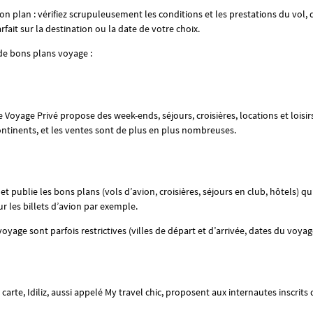
n plan : vérifiez scrupuleusement les conditions et les prestations du vol, d
fait sur la destination ou la date de votre choix.
 de bons plans voyage :
e Voyage Privé propose des week-ends, séjours, croisières, locations et loisir
ontinents, et les ventes sont de plus en plus nombreuses.
 publie les bons plans (vols d’avion, croisières, séjours en club, hôtels) qu’i
ur les billets d’avion par exemple.
voyage sont parfois restrictives (villes de départ et d’arrivée, dates du voyag
rte, Idiliz, aussi appelé My travel chic, proposent aux internautes inscrits de