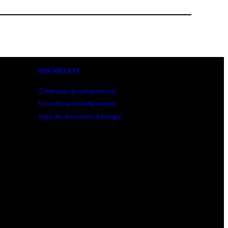
VOS PROJETS
Crédit pour projet personnel
Envie d’une nouvelle voiture
Faire des économies d’énergie