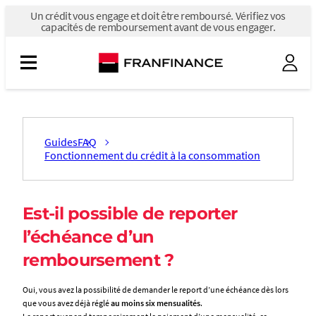
Un
Un crédit vous engage et doit être remboursé. Vérifiez vos
crédit
capacités de remboursement avant de vous engager.
vous
engage
et
doit
être
remboursé.
Vérifiez
vos
capacités
Guides
FAQ
de
remboursement
Fonctionnement du crédit à la consommation
avant
de
vous
engager.
Est-il possible de reporter
l’échéance d’un
remboursement ?
Oui, vous avez la possibilité de demander le report d’une échéance dès lors
que vous avez déjà réglé
au moins six mensualités
.