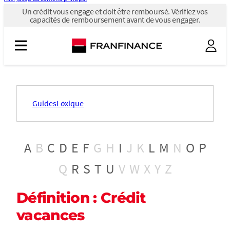
Un
Un crédit vous engage et doit être remboursé. Vérifiez vos
crédit
capacités de remboursement avant de vous engager.
vous
engage
et
doit
être
remboursé.
Vérifiez
vos
capacités
Guides
Lexique
de
remboursement
avant
de
vous
A
B
C
D
E
F
G
H
I
J
K
L
M
N
O
P
engager.
Q
R
S
T
U
V
W
X
Y
Z
Définition : Crédit
vacances